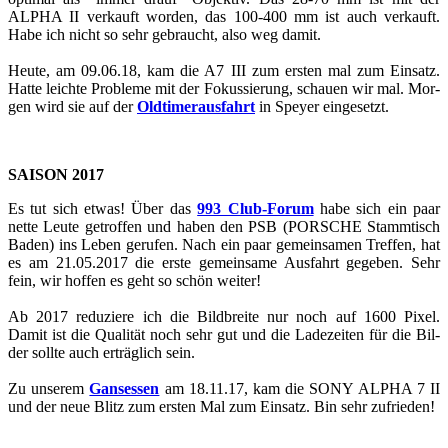
ALPHA II ver­kauft wor­den, das 100-400 mm ist auch ver­kauft.
Habe ich nicht so sehr ge­braucht, also weg damit.
Heute, am 09.06.18, kam die A7 III zum ers­ten mal zum Ein­satz.
Hatte leich­te Pro­ble­me mit der Fo­kus­sie­rung, schau­en wir mal. Mor­
gen wird sie auf der
Old­ti­mer­aus­fahrt
in Spey­er ein­ge­setzt.
SAI­SON 2017
Es tut sich etwas! Über das
993 Club-​​​​​​​​​​​​​​​​​​​​​​​​​​​​​​​​​​​​​​​​​​​​​​​​​​​​​​​​​​​​​​​​​​​​​​​​​​​​​​​​​​​​​​​​​​​​​​​​​​​​​​​Forum
habe sich ein paar
nette Leute ge­trof­fen und haben den PSB (POR­SCHE Stamm­tisch
Baden) ins Leben ge­ru­fen. Nach ein paar ge­mein­sa­men Tref­fen, hat
es am 21.05.2017 die erste ge­mein­sa­me Aus­fahrt ge­ge­ben. Sehr
fein, wir hof­fen es geht so schön wei­ter!
Ab 2017 re­du­zie­re ich die Bild­brei­te nur noch auf 1600 Pixel.
Damit ist die Qua­li­tät noch sehr gut und die La­de­zei­ten für die Bil­
der soll­te auch er­träg­lich sein.
Zu un­se­rem
Gan­ses­sen
am 18.11.17, kam die SONY ALPHA 7 II
und der neue Blitz zum ers­ten Mal zum Ein­satz. Bin sehr zu­frie­den!