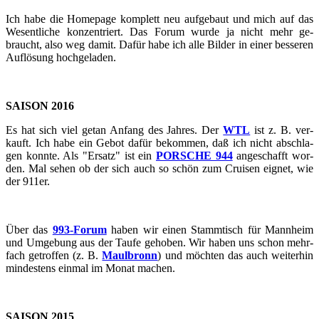
Ich habe die Home­page kom­plett neu auf­ge­baut und mich auf das
We­sent­li­che kon­zen­triert. Das Forum wurde ja nicht mehr ge­
braucht, also weg damit. Dafür habe ich alle Bil­der in einer bes­se­ren
Auf­lö­sung hoch­ge­la­den.
SAI­SON 2016
Es hat sich viel getan An­fang des Jah­res. Der
WTL
ist z. B. ver­
kauft. Ich habe ein Gebot dafür be­kom­men, daß ich nicht ab­schla­
gen konn­te. Als "Er­satz" ist ein
POR­SCHE 944
an­ge­schafft wor­
den. Mal sehen ob der sich auch so schön zum Crui­sen eig­net, wie
der 911er.
Über das
993-​​​​​​​​​​​​​​​​​​​​​​​​​​​​​​​​​​​​​​​​​​​​​​​​​​​​​​​​​​​​​​​​​​​​​​​​​​​​​​​​​​​​​​​​​​​​​​​​​​​​​​​Forum
haben wir einen Stamm­tisch für Mann­heim
und Um­ge­bung aus der Taufe ge­ho­ben. Wir haben uns schon mehr­
fach ge­trof­fen (z. B.
Maul­bronn
) und möch­ten das auch wei­ter­hin
min­des­tens ein­mal im Monat ma­chen.
SAI­SON 2015