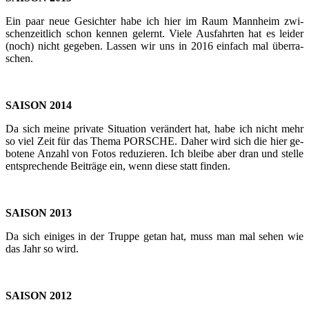
Ein paar neue Ge­sich­ter habe ich hier im Raum Mann­heim zwi­
schen­zeit­lich schon ken­nen ge­lernt. Viele Aus­fahr­ten hat es lei­der
(noch) nicht ge­ge­ben. Las­sen wir uns in 2016 ein­fach mal über­ra­
schen.
SAI­SON 2014
Da sich meine pri­va­te Si­tua­ti­on ver­än­dert hat, habe ich nicht mehr
so viel Zeit für das Thema POR­SCHE. Daher wird sich die hier ge­
bo­te­ne An­zahl von Fotos re­du­zie­ren. Ich blei­be aber dran und stel­le
ent­spre­chen­de Bei­trä­ge ein, wenn diese statt fin­den.
SAI­SON 2013
Da sich ei­ni­ges in der Trup­pe getan hat, muss man mal sehen wie
das Jahr so wird.
SAI­SON 2012