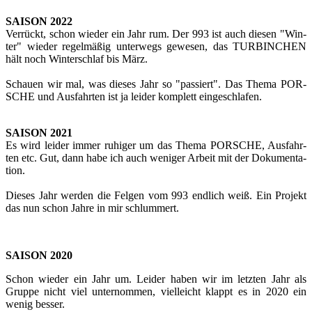
SAI­SON 2022
Ver­rückt, schon wie­der ein Jahr rum. Der 993 ist auch die­sen "Win­
ter" wie­der re­gel­mä­ßig un­ter­wegs ge­we­sen, das TUR­BIN­CHEN
hält noch Win­ter­schlaf bis März.
Schau­en wir mal, was die­ses Jahr so "pas­siert". Das Thema POR­
SCHE und Aus­fahr­ten ist ja lei­der kom­plett ein­ge­schla­fen.
SAI­SON 2021
Es wird lei­der immer ru­hi­ger um das Thema POR­SCHE, Aus­fahr­
ten etc. Gut, dann habe ich auch we­ni­ger Ar­beit mit der Do­ku­men­ta­
ti­on.
Die­ses Jahr wer­den die Fel­gen vom 993 end­lich weiß. Ein Pro­jekt
das nun schon Jahre in mir schlum­mert.
SAI­SON 2020
Schon wie­der ein Jahr um. Lei­der haben wir im letz­ten Jahr als
Grup­pe nicht viel un­ter­nom­men, viel­leicht klappt es in 2020 ein
wenig bes­ser.