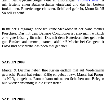
dreht. Meine größ­te Sorge: Wird 'er' an­sprin­gen?
Tho­mas Stoß
hat
mir letz­tens einen Bat­te­rie­schal­ter ein­ge­baut und das hat bes­tens
funk­tio­niert. Bat­te­rie an­ge­schlos­sen, Schlüs­sel ge­dreht, Motor läuft!!
So soll es sein!!
In mei­ner Tief­ga­ra­ge habe ich keine Steck­do­se in der Nähe mei­nes
Por­schies. Das mit dem Bat­te­rie Con­di­tio­ner ist also nicht wirk­lich
eine gute Lö­sung für mich. Das mit dem Bat­te­rie­schal­ter geht sehr
gut. Ein­fach an­klem­men, star­ten, ab­fahrt!! Mache bei Ge­le­gen­heit
Fotos und be­schrei­be das noch mal ge­nau­er.
SAI­SON 2009
Mar­cel & Diet­mar haben Ihre Kis­ten end­lich mal auf Vor­der­mann
ge­bracht. Pas­cal hat sei­nen Käfig ein­ge­baut bzw. Mar­cel hat Pas­qu­
als Käfig ein­ge­baut. Roman kann mit neuen Schei­ben und Be­le­gen
nun wie­der an­stän­dig in die Eisen tre­ten.
SAI­SON 2008