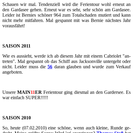
Schau­en wir mal. Ten­den­zi­ell wird die Fe­ri­en­tour wohl er­neut an
den Gar­da­see gehen. Er­neut war es sehr, sehr schön am Gar­da­see.
Lei­der ist Ber­nies schö­ner 964 zum To­tal­scha­den mu­tiert und kann
nicht mehr mit­fah­ren. Mal ge­spannt mit was Ber­nie nächs­tes Jahr
vor­aus­fährt!
SAI­SON 2011
Wie es aus­sieht, werde ich ab die­sem Jahr mit einem Ca­brio­let "an­
tre­ten". Mal ge­spannt ob das Schiff aus Jack­son­ville un­ter­geht oder
nicht. Lei­der muss die
56
daran glau­ben und wurde zum Ver­kauf
an­ge­bo­ten.
Un­se­re
MAIN
11
ER
Fe­ri­en­tour ging dies­mal an den Gar­der­see. Es
war ein­fach SUPER!!!!!
SAI­SON 2010
So, heute (07.02.2010) eine schö­ne, wenn auch klei­ne, Runde ge­