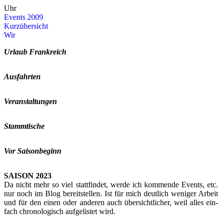
Uhr
Events 2009
Kurz­über­sicht
Wir
Ur­laub Frank­reich
Aus­fahr­ten
Ver­an­stal­tun­gen
Stamm­ti­sche
Vor Sai­son­be­ginn
SAI­SON 2023
Da nicht mehr so viel statt­fin­det, werde ich kom­men­de Events, etc.
nur noch im Blog be­reit­stel­len. Ist für mich deut­lich we­ni­ger Ar­beit
und für den einen oder an­de­ren auch über­sicht­li­cher, weil alles ein­
fach chro­no­lo­gisch auf­ge­lis­tet wird.