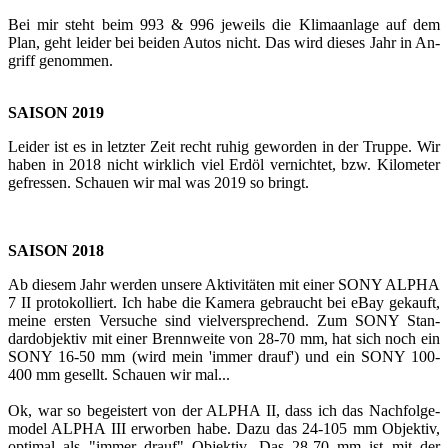
Bei mir steht beim 993 & 996 je­weils die Kli­ma­an­la­ge auf dem
Plan, geht lei­der bei bei­den Autos nicht. Das wird die­ses Jahr in An­
griff ge­nom­men.
SAI­SON 2019
Lei­der ist es in letz­ter Zeit recht ruhig ge­wor­den in der Trup­pe. Wir
haben in 2018 nicht wirk­lich viel Erdöl ver­nich­tet, bzw. Ki­lo­me­ter
ge­fres­sen. Schau­en wir mal was 2019 so bringt.
SAI­SON 2018
Ab die­sem Jahr wer­den un­se­re Ak­ti­vi­tä­ten mit einer SONY ALPHA
7 II pro­to­kol­liert. Ich habe die Ka­me­ra ge­braucht bei eBay ge­kauft,
meine ers­ten Ver­su­che sind viel­ver­spre­chend. Zum SONY Stan­
dard­ob­jek­tiv mit einer Brenn­wei­te von 28-70 mm, hat sich noch ein
SONY 16-50 mm (wird mein 'immer drauf') und ein SONY 100-
400 mm ge­sellt. Schau­en wir mal...
Ok, war so be­geis­tert von der ALPHA II, dass ich das Nach­fol­ge­
mo­del ALPHA III er­wor­ben habe. Dazu das 24-105 mm Ob­jek­tiv,
op­ti­mal als "immer drauf" Ob­jek­tiv. Das 28-70 mm ist mit der