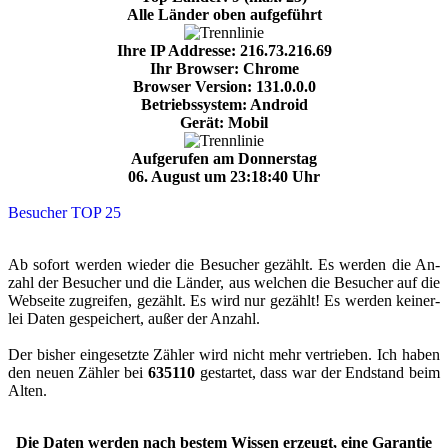
Alle Länder oben aufgeführt
Ihre IP Addresse: 216.73.216.69
Ihr Browser: Chrome
Browser Version: 131.0.0.0
Betriebssystem: Android
Gerät: Mobil
Aufgerufen am Donnerstag
06. August um 23:18:40 Uhr
Be­su­cher­ TOP 25
Ab so­fort wer­den wie­der die Be­su­cher ge­zählt. Es wer­den die An­
zahl der Be­su­cher und die Län­der, aus wel­chen die Be­su­cher auf die
Web­sei­te zu­grei­fen, ge­zählt. Es wird nur ge­zählt! Es wer­den kei­ner­
lei Daten ge­spei­chert, außer der An­zahl.
Der bis­her ein­ge­setz­te Zäh­ler wird nicht mehr ver­trie­ben. Ich haben
den neuen Zäh­ler bei
635110
ge­star­tet, dass war der End­stand beim
Alten.
Die Daten wer­den nach bes­tem Wis­sen er­zeugt, eine Ga­ran­tie