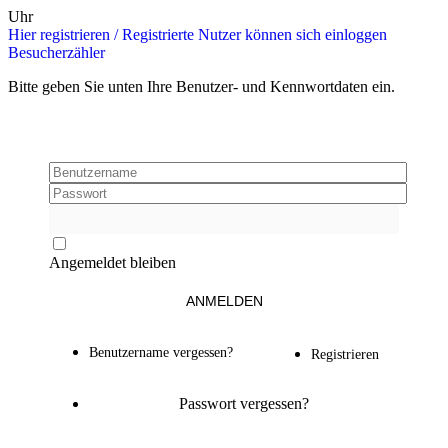
Uhr
Hier re­gis­trie­ren / Re­gis­trier­te Nut­zer kön­nen sich ein­log­gen
Be­su­cher­zäh­ler
Bitte geben Sie unten Ihre Benutzer- und Kennwortdaten ein.
PASSWORT ANZEIGEN
Angemeldet bleiben
ANMELDEN
Benutzername vergessen?
Registrieren
Passwort vergessen?