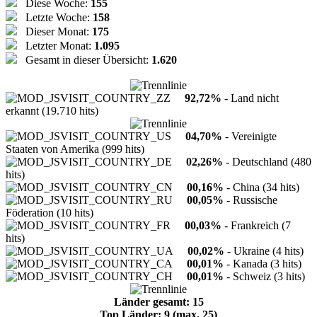
Diese Woche:
155
Letzte Woche:
158
Dieser Monat:
175
Letzter Monat:
1.095
Gesamt in dieser Übersicht:
1.620
92,72%
- Land nicht
erkannt (19.710 hits)
04,70%
- Vereinigte
Staaten von Amerika (999 hits)
02,26%
- Deutschland (480
hits)
00,16%
- China (34 hits)
00,05%
- Russische
Föderation (10 hits)
00,03%
- Frankreich (7
hits)
00,02%
- Ukraine (4 hits)
00,01%
- Kanada (3 hits)
00,01%
- Schweiz (3 hits)
Länder gesamt: 15
Top Länder: 9 (max. 25)