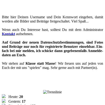
Bitte hier Dei­nen User­na­me und Dein Kenn­wort ein­ge­ben, damit
wer­den alle Bil­der und Bei­trä­ge frei­ge­schal­tet. Viel Spaß...
Wenn auch Du In­ter­es­se hast, soll­test Du mit dem Ad­mi­nis­tra­tor
Kon­takt
auf­neh­men.
Auf Grund der neuen Da­ten­schutz­be­stim­mun­gen, sind Fotos
und Bei­trä­ge nur noch für re­gis­trie­r­te Be­nut­zer ein­seh­bar. Ein­
fach bei mir mel­den, ich schi­cke dann ge­ge­benen­falls An­mel­de­
da­ten an Euch.
Wir ste­hen auf
Klas­se statt Masse
! Wir freu­en uns auf jeden von
Euch der mit uns "spie­len" mag. Sehr gerne auch mit Part­ner(in).
Heute:
20
Gestern:
17