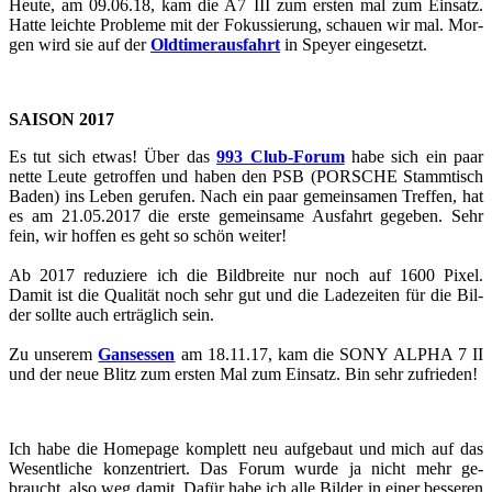
Heute, am 09.06.18, kam die A7 III zum ers­ten mal zum Ein­satz.
Hatte leich­te Pro­ble­me mit der Fo­kus­sie­rung, schau­en wir mal. Mor­
gen wird sie auf der
Old­ti­mer­aus­fahrt
in Spey­er ein­ge­setzt.
SAI­SON 2017
Es tut sich etwas! Über das
993 Club-​​​​​​​​​​​​​​​​​​​​​​​​​​​​​​​​​​​​​​​​​​​​​​​​​​​​​​​​​​​​​​​​​​​​​​​​​​​​​​​​​​​​​​​​​​​​​​​​​​​​​​​Forum
habe sich ein paar
nette Leute ge­trof­fen und haben den PSB (POR­SCHE Stamm­tisch
Baden) ins Leben ge­ru­fen. Nach ein paar ge­mein­sa­men Tref­fen, hat
es am 21.05.2017 die erste ge­mein­sa­me Aus­fahrt ge­ge­ben. Sehr
fein, wir hof­fen es geht so schön wei­ter!
Ab 2017 re­du­zie­re ich die Bild­brei­te nur noch auf 1600 Pixel.
Damit ist die Qua­li­tät noch sehr gut und die La­de­zei­ten für die Bil­
der soll­te auch er­träg­lich sein.
Zu un­se­rem
Gan­ses­sen
am 18.11.17, kam die SONY ALPHA 7 II
und der neue Blitz zum ers­ten Mal zum Ein­satz. Bin sehr zu­frie­den!
Ich habe die Home­page kom­plett neu auf­ge­baut und mich auf das
We­sent­li­che kon­zen­triert. Das Forum wurde ja nicht mehr ge­
braucht, also weg damit. Dafür habe ich alle Bil­der in einer bes­se­ren