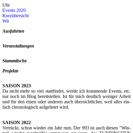
Uhr
Events 2020
Kurz­über­sicht
Wir
Aus­fahr­ten
Ver­an­stal­tun­gen
Stamm­ti­sche
Pro­jek­te
SAI­SON 2023
Da nicht mehr so viel statt­fin­det, werde ich kom­men­de Events, etc.
nur noch im Blog be­reit­stel­len. Ist für mich deut­lich we­ni­ger Ar­beit
und für den einen oder an­de­ren auch über­sicht­li­cher, weil alles ein­
fach chro­no­lo­gisch auf­ge­lis­tet wird.
SAI­SON 2022
Ver­rückt, schon wie­der ein Jahr rum. Der 993 ist auch die­sen "Win­