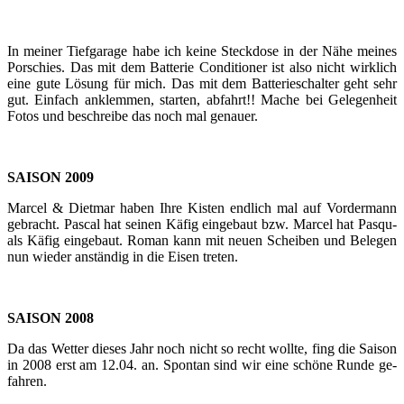
In mei­ner Tief­ga­ra­ge habe ich keine Steck­do­se in der Nähe mei­nes
Por­schies. Das mit dem Bat­te­rie Con­di­tio­ner ist also nicht wirk­lich
eine gute Lö­sung für mich. Das mit dem Bat­te­rie­schal­ter geht sehr
gut. Ein­fach an­klem­men, star­ten, ab­fahrt!! Mache bei Ge­le­gen­heit
Fotos und be­schrei­be das noch mal ge­nau­er.
SAI­SON 2009
Mar­cel & Diet­mar haben Ihre Kis­ten end­lich mal auf Vor­der­mann
ge­bracht. Pas­cal hat sei­nen Käfig ein­ge­baut bzw. Mar­cel hat Pas­qu­
als Käfig ein­ge­baut. Roman kann mit neuen Schei­ben und Be­le­gen
nun wie­der an­stän­dig in die Eisen tre­ten.
SAI­SON 2008
Da das Wet­ter die­ses Jahr noch nicht so recht woll­te, fing die Sai­son
in 2008 erst am 12.04. an. Spon­tan sind wir eine schö­ne Runde ge­
fah­ren.