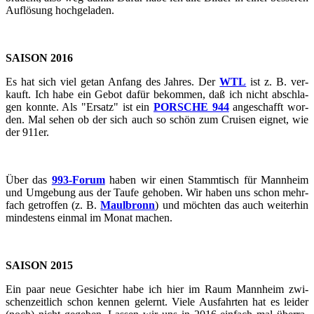
Auf­lö­sung hoch­ge­la­den.
SAI­SON 2016
Es hat sich viel getan An­fang des Jah­res. Der
WTL
ist z. B. ver­
kauft. Ich habe ein Gebot dafür be­kom­men, daß ich nicht ab­schla­
gen konn­te. Als "Er­satz" ist ein
POR­SCHE 944
an­ge­schafft wor­
den. Mal sehen ob der sich auch so schön zum Crui­sen eig­net, wie
der 911er.
Über das
993-​​​​​​​​​​​​​​​​​​​​​​​​​​​​​​​​​​​​​​​​​​​​​​​​​​​​​​​​​​​​​​​​​​​​​​​​​​​​​​​​​​​​​​​​​​​​​​​​​​​​​​​Forum
haben wir einen Stamm­tisch für Mann­heim
und Um­ge­bung aus der Taufe ge­ho­ben. Wir haben uns schon mehr­
fach ge­trof­fen (z. B.
Maul­bronn
) und möch­ten das auch wei­ter­hin
min­des­tens ein­mal im Monat ma­chen.
SAI­SON 2015
Ein paar neue Ge­sich­ter habe ich hier im Raum Mann­heim zwi­
schen­zeit­lich schon ken­nen ge­lernt. Viele Aus­fahr­ten hat es lei­der