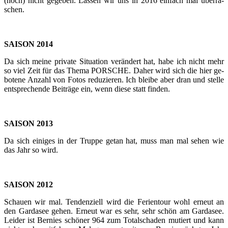
(noch) nicht ge­ge­ben. Las­sen wir uns in 2016 ein­fach mal über­ra­
schen.
SAI­SON 2014
Da sich meine pri­va­te Si­tua­ti­on ver­än­dert hat, habe ich nicht mehr
so viel Zeit für das Thema POR­SCHE. Daher wird sich die hier ge­
bo­te­ne An­zahl von Fotos re­du­zie­ren. Ich blei­be aber dran und stel­le
ent­spre­chen­de Bei­trä­ge ein, wenn diese statt fin­den.
SAI­SON 2013
Da sich ei­ni­ges in der Trup­pe getan hat, muss man mal sehen wie
das Jahr so wird.
SAI­SON 2012
Schau­en wir mal. Ten­den­zi­ell wird die Fe­ri­en­tour wohl er­neut an
den Gar­da­see gehen. Er­neut war es sehr, sehr schön am Gar­da­see.
Lei­der ist Ber­nies schö­ner 964 zum To­tal­scha­den mu­tiert und kann