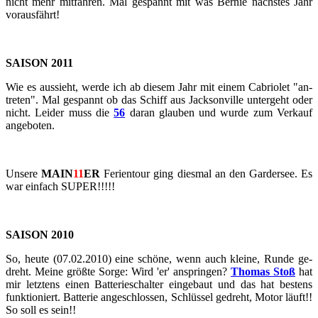
nicht mehr mit­fah­ren. Mal ge­spannt mit was Ber­nie nächs­tes Jahr
vor­aus­fährt!
SAI­SON 2011
Wie es aus­sieht, werde ich ab die­sem Jahr mit einem Ca­brio­let "an­
tre­ten". Mal ge­spannt ob das Schiff aus Jack­son­ville un­ter­geht oder
nicht. Lei­der muss die
56
daran glau­ben und wurde zum Ver­kauf
an­ge­bo­ten.
Un­se­re
MAIN
11
ER
Fe­ri­en­tour ging dies­mal an den Gar­der­see. Es
war ein­fach SUPER!!!!!
SAI­SON 2010
So, heute (07.02.2010) eine schö­ne, wenn auch klei­ne, Runde ge­
dreht. Meine größ­te Sorge: Wird 'er' an­sprin­gen?
Tho­mas Stoß
hat
mir letz­tens einen Bat­te­rie­schal­ter ein­ge­baut und das hat bes­tens
funk­tio­niert. Bat­te­rie an­ge­schlos­sen, Schlüs­sel ge­dreht, Motor läuft!!
So soll es sein!!