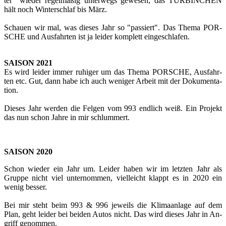
ter" wie­der re­gel­mä­ßig un­ter­wegs ge­we­sen, das TUR­BIN­CHEN
hält noch Win­ter­schlaf bis März.
Schau­en wir mal, was die­ses Jahr so "pas­siert". Das Thema POR­
SCHE und Aus­fahr­ten ist ja lei­der kom­plett ein­ge­schla­fen.
SAI­SON 2021
Es wird lei­der immer ru­hi­ger um das Thema POR­SCHE, Aus­fahr­
ten etc. Gut, dann habe ich auch we­ni­ger Ar­beit mit der Do­ku­men­ta­
ti­on.
Die­ses Jahr wer­den die Fel­gen vom 993 end­lich weiß. Ein Pro­jekt
das nun schon Jahre in mir schlum­mert.
SAI­SON 2020
Schon wie­der ein Jahr um. Lei­der haben wir im letz­ten Jahr als
Grup­pe nicht viel un­ter­nom­men, viel­leicht klappt es in 2020 ein
wenig bes­ser.
Bei mir steht beim 993 & 996 je­weils die Kli­ma­an­la­ge auf dem
Plan, geht lei­der bei bei­den Autos nicht. Das wird die­ses Jahr in An­
griff ge­nom­men.