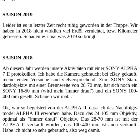
SAI­SON 2019
Lei­der ist es in letz­ter Zeit recht ruhig ge­wor­den in der Trup­pe. Wir
haben in 2018 nicht wirk­lich viel Erdöl ver­nich­tet, bzw. Ki­lo­me­ter
ge­fres­sen. Schau­en wir mal was 2019 so bringt.
SAI­SON 2018
Ab die­sem Jahr wer­den un­se­re Ak­ti­vi­tä­ten mit einer SONY ALPHA
7 II pro­to­kol­liert. Ich habe die Ka­me­ra ge­braucht bei eBay ge­kauft,
meine ers­ten Ver­su­che sind viel­ver­spre­chend. Zum SONY Stan­
dard­ob­jek­tiv mit einer Brenn­wei­te von 28-70 mm, hat sich noch ein
SONY 16-50 mm (wird mein 'immer drauf') und ein SONY 100-
400 mm ge­sellt. Schau­en wir mal...
Ok, war so be­geis­tert von der ALPHA II, dass ich das Nach­fol­ge­
mo­del ALPHA III er­wor­ben habe. Dazu das 24-105 mm Ob­jek­tiv,
op­ti­mal als "immer drauf" Ob­jek­tiv. Das 28-70 mm ist mit der
ALPHA II ver­kauft wor­den, das 100-400 mm ist auch ver­kauft.
Habe ich nicht so sehr ge­braucht, also weg damit.